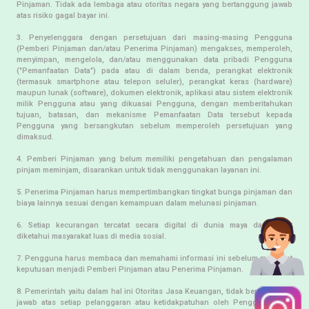
Pinjaman. Tidak ada lembaga atau otoritas negara yang bertanggung jawab
atas risiko gagal bayar ini.
3. Penyelenggara dengan persetujuan dari masing-masing Pengguna
(Pemberi Pinjaman dan/atau Penerima Pinjaman) mengakses, memperoleh,
menyimpan, mengelola, dan/atau menggunakan data pribadi Pengguna
("Pemanfaatan Data") pada atau di dalam benda, perangkat elektronik
(termasuk smartphone atau telepon seluler), perangkat keras (hardware)
maupun lunak (software), dokumen elektronik, aplikasi atau sistem elektronik
milik Pengguna atau yang dikuasai Pengguna, dengan memberitahukan
tujuan, batasan, dan mekanisme Pemanfaatan Data tersebut kepada
Pengguna yang bersangkutan sebelum memperoleh persetujuan yang
dimaksud.
4. Pemberi Pinjaman yang belum memiliki pengetahuan dan pengalaman
pinjam meminjam, disarankan untuk tidak menggunakan layanan ini.
5. Penerima Pinjaman harus mempertimbangkan tingkat bunga pinjaman dan
biaya lainnya sesuai dengan kemampuan dalam melunasi pinjaman.
6. Setiap kecurangan tercatat secara digital di dunia maya dan dapat
diketahui masyarakat luas di media sosial.
7. Pengguna harus membaca dan memahami informasi ini sebelum membuat
keputusan menjadi Pemberi Pinjaman atau Penerima Pinjaman.
8. Pemerintah yaitu dalam hal ini Otoritas Jasa Keuangan, tidak bertanggung
jawab atas setiap pelanggaran atau ketidakpatuhan oleh Pengguna, baik