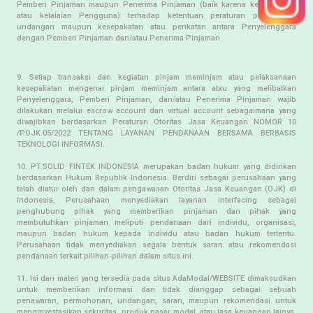
Pemberi Pinjaman maupun Penerima Pinjaman (baik karena kesengajaan
atau kelalaian Pengguna) terhadap ketentuan peraturan perundang-
undangan maupun kesepakatan atau perikatan antara Penyelenggara
dengan Pemberi Pinjaman dan/atau Penerima Pinjaman.
9. Setiap transaksi dan kegiatan pinjam meminjam atau pelaksanaan
kesepakatan mengenai pinjam meminjam antara atau yang melibatkan
Penyelenggara, Pemberi Pinjaman, dan/atau Penerima Pinjaman wajib
dilakukan melalui escrow account dan virtual account sebagaimana yang
diwajibkan berdasarkan Peraturan Otoritas Jasa Keuangan NOMOR 10
/POJK.05/2022 TENTANG LAYANAN PENDANAAN BERSAMA BERBASIS
TEKNOLOGI INFORMASI.
10. PT.SOLID FINTEK INDONESIA merupakan badan hukum yang didirikan
berdasarkan Hukum Republik Indonesia. Berdiri sebagai perusahaan yang
telah diatur oleh dan dalam pengawasan Otoritas Jasa Keuangan (OJK) di
Indonesia, Perusahaan menyediakan layanan interfacing sebagai
penghubung pihak yang memberikan pinjaman dan pihak yang
membutuhkan pinjaman meliputi pendanaan dari individu, organisasi,
maupun badan hukum kepada individu atau badan hukum tertentu.
Perusahaan tidak menyediakan segala bentuk saran atau rekomendasi
pendanaan terkait pilihan-pilihan dalam situs ini.
11. Isi dan materi yang tersedia pada situs AdaModal/WEBSITE dimaksudkan
untuk memberikan informasi dan tidak dianggap sebagai sebuah
penawaran, permohonan, undangan, saran, maupun rekomendasi untuk
menginvestasikan sekuritas, produk pasar modal, atau jasa keuangan lainya.